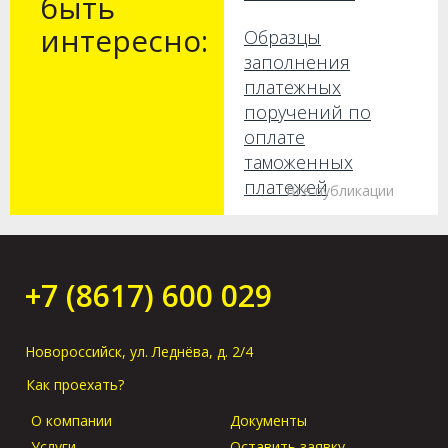
быть
интересно:
Образцы
заполнения
платежных
поручений по
оплате
таможенных
платежей
Все публикации
Как получить груз
без предъявления
оригиналов в
+7 (8617) 600 029
порту прибытия?
Новороссийск, ул. Леднёва, д. 2/4
Как проехать?
О компании
Документы
Услуги
Оставить заявку