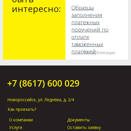
интересно:
Образцы
заполнения
платежных
поручений по
оплате
таможенных
платежей
Все публикации
Как получить груз
без предъявления
оригиналов в
+7 (8617) 600 029
порту прибытия?
Новороссийск, ул. Леднёва, д. 2/4
Как проехать?
О компании
Документы
Услуги
Оставить заявку